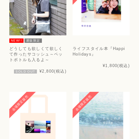
NEW!!
通販限定
どうしても欲しくて欲しく
ライフスタイル本『Happi
て作ったサコッシュ～ペッ
Holidays』
トボトルも入るよ～
¥1,800
(税込)
¥2,800
(税込)
SOLD OUT
会場限定販売
会場限定販売